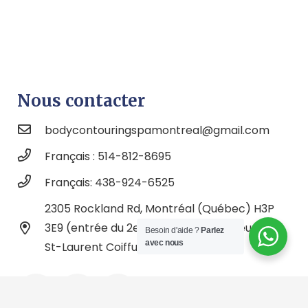
Nous contacter
bodycontouringspamontreal@gmail.com
Français : 514-812-8695
Français: 438-924-6525
2305 Rockland Rd, Montréal (Québec) H3P
3E9 (entrée du 2e niveau 4) À l'intérieur de
Besoin d'aide ?
Parlez
avec nous
St-Laurent Coiffure