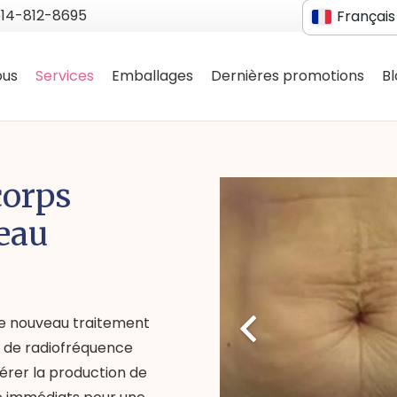
514-812-8695
Français
Anglais
ous
Services
Emballages
Dernières promotions
B
corps
eau
tre nouveau traitement
ie de radiofréquence
lérer la production de