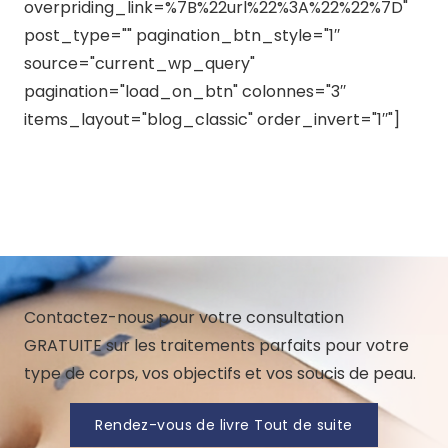
overpriding_link=%7B%22url%22%3A%22%22%7D"
post_type="" pagination_btn_style="1′′
source="current_wp_query"
pagination="load_on_btn" colonnes="3′′
items_layout="blog_classic" order_invert="1′′"]
Contactez-nous pour votre consultation
GRATUITE sur les traitements parfaits pour votre
type de corps, vos objectifs et vos soucis de peau.
Rendez-vous de livre Tout de suite