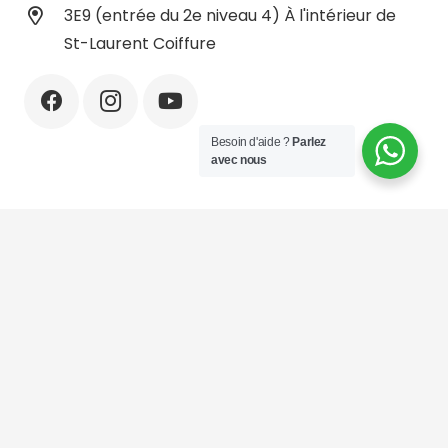
3E9 (entrée du 2e niveau 4) À l'intérieur de
St-Laurent Coiffure
Besoin d'aide ?
Parlez
avec nous
© Tous droits réservés.
CorpsContouringSpaMontreal
Conçu et géré par
Contact Intelli
.
À propos de nous